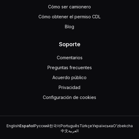
Cómo ser camionero
Cómo obtener el permiso CDL
Blog
Soporte
Comentarios
Preguntas frecuentes
Acuerdo público
Privacidad
Configuración de cookies
English
Español
Русский
한국어
Português
Türkçe
Українська
Oʻzbekcha
中文
العربية