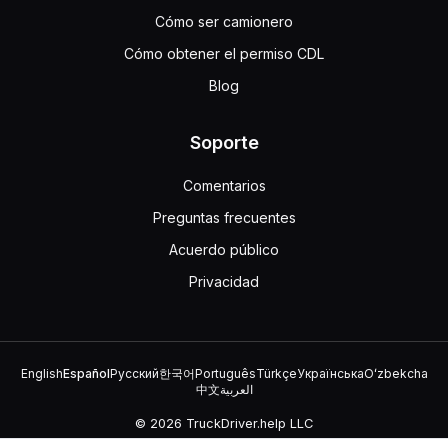
Cómo ser camionero
Cómo obtener el permiso CDL
Blog
Soporte
Comentarios
Preguntas frecuentes
Acuerdo público
Privacidad
English
Español
Русский
한국어
Português
Türkçe
Українська
Oʻzbekcha
中文
العربية
© 2026 TruckDriver.help LLC