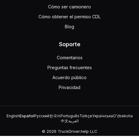
Cómo ser camionero
Cómo obtener el permiso CDL
Blog
Soporte
Comentarios
Preguntas frecuentes
Acuerdo público
Privacidad
English
Español
Русский
한국어
Português
Türkçe
Українська
Oʻzbekcha
中文
العربية
© 2026 TruckDriver.help LLC