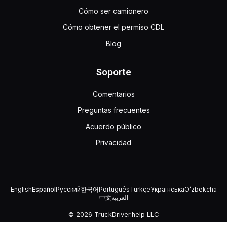
Cómo ser camionero
Cómo obtener el permiso CDL
Blog
Soporte
Comentarios
Preguntas frecuentes
Acuerdo público
Privacidad
English
Español
Русский
한국어
Português
Türkçe
Українська
Oʻzbekcha
中文
العربية
© 2026 TruckDriver.help LLC