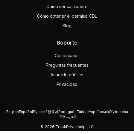
Cómo ser camionero
Cómo obtener el permiso CDL
Blog
Soporte
Comentarios
Preguntas frecuentes
Acuerdo público
Privacidad
English
Español
Русский
한국어
Português
Türkçe
Українська
Oʻzbekcha
中文
العربية
© 2026 TruckDriver.help LLC