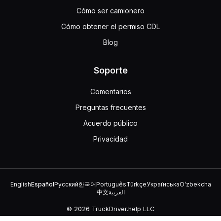
Cómo ser camionero
Cómo obtener el permiso CDL
Blog
Soporte
Comentarios
Preguntas frecuentes
Acuerdo público
Privacidad
English
Español
Русский
한국어
Português
Türkçe
Українська
Oʻzbekcha
中文
العربية
© 2026 TruckDriver.help LLC