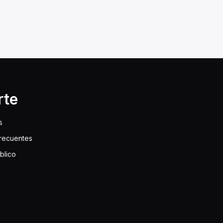
rte
s
frecuentes
blico