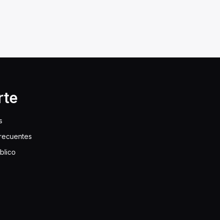
rte
s
frecuentes
blico