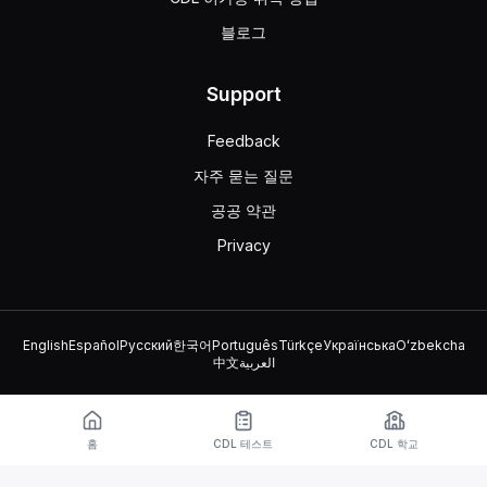
블로그
Support
Feedback
자주 묻는 질문
공공 약관
Privacy
English
Español
Русский
한국어
Português
Türkçe
Українська
Oʻzbekcha
中文
العربية
© 2026 TruckDriver.help LLC
이 플랫폼은 회사 소유이며 정부 기관과 관련이 없습니다.
홈
CDL 테스트
CDL 학교