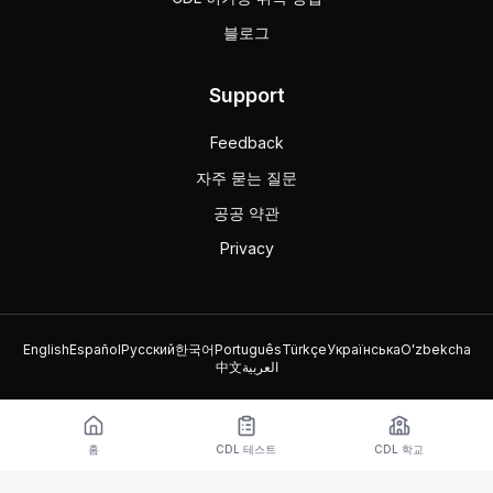
블로그
Support
Feedback
자주 묻는 질문
공공 약관
Privacy
English
Español
Русский
한국어
Português
Türkçe
Українська
Oʻzbekcha
中文
العربية
© 2026 TruckDriver.help LLC
이 플랫폼은 회사 소유이며 정부 기관과 관련이 없습니다.
홈
CDL 테스트
CDL 학교