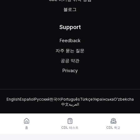
블로그
Support
Feedback
자주 묻는 질문
공공 약관
Privacy
English
Español
Русский
한국어
Português
Türkçe
Українська
Oʻzbekcha
中文
العربية
© 2026 TruckDriver.help LLC
이 플랫폼은 회사 소유이며 정부 기관과 관련이 없습니다.
홈
CDL 테스트
CDL 학교