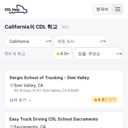
한국어
언어
California의 CDL 학교
·
164
주
도시
164 개 학교
4.0+
Sort by
Sergio School of Trucking - Simi Valley
Simi Valley, CA
45 W Easy St #7, Simi Valley, CA 93065
상세 보기
→
4.9
(
1,127
)
Easy Truck Driving CDL School Sacramento
Sacramento, CA