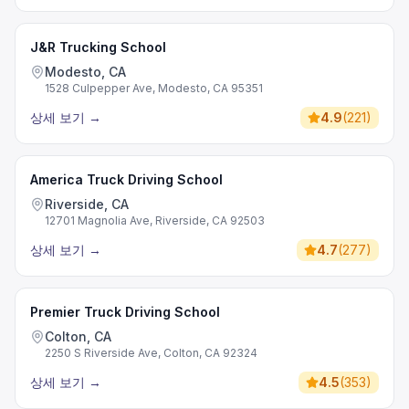
J&R Trucking School
Modesto, CA
1528 Culpepper Ave, Modesto, CA 95351
상세 보기
→
4.9
(
221
)
America Truck Driving School
Riverside, CA
12701 Magnolia Ave, Riverside, CA 92503
상세 보기
→
4.7
(
277
)
Premier Truck Driving School
Colton, CA
2250 S Riverside Ave, Colton, CA 92324
상세 보기
→
4.5
(
353
)