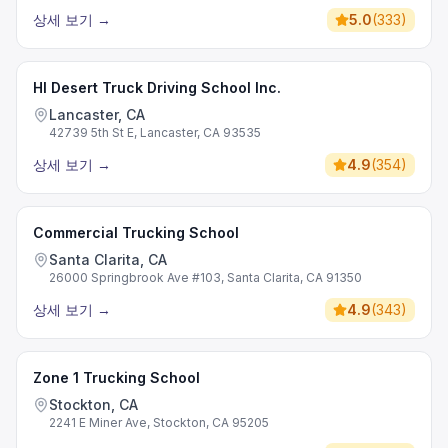
상세 보기
→
5.0
(
333
)
HI Desert Truck Driving School Inc.
Lancaster, CA
42739 5th St E, Lancaster, CA 93535
상세 보기
→
4.9
(
354
)
Commercial Trucking School
Santa Clarita, CA
26000 Springbrook Ave #103, Santa Clarita, CA 91350
상세 보기
→
4.9
(
343
)
Zone 1 Trucking School
Stockton, CA
2241 E Miner Ave, Stockton, CA 95205