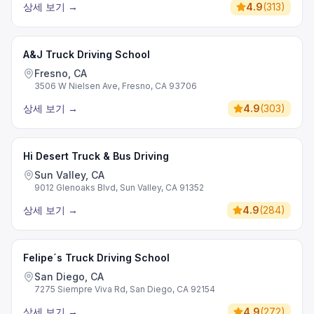
상세 보기
→
4.9
(
313
)
A&J Truck Driving School
Fresno, CA
3506 W Nielsen Ave, Fresno, CA 93706
상세 보기
→
4.9
(
303
)
Hi Desert Truck & Bus Driving
Sun Valley, CA
9012 Glenoaks Blvd, Sun Valley, CA 91352
상세 보기
→
4.9
(
284
)
Felipe´s Truck Driving School
San Diego, CA
7275 Siempre Viva Rd, San Diego, CA 92154
상세 보기
→
4.9
(
272
)