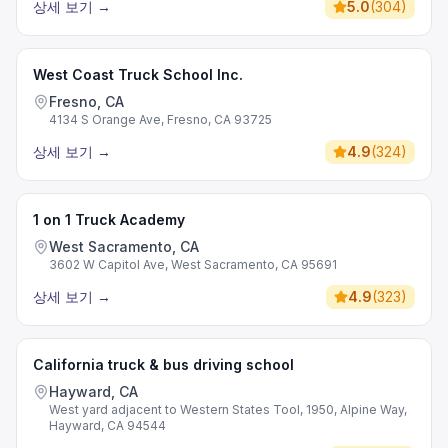
상세 보기
→
5.0
(
304
)
West Coast Truck School Inc.
Fresno, CA
4134 S Orange Ave, Fresno, CA 93725
상세 보기
→
4.9
(
324
)
1 on 1 Truck Academy
West Sacramento, CA
3602 W Capitol Ave, West Sacramento, CA 95691
상세 보기
→
4.9
(
323
)
California truck & bus driving school
Hayward, CA
West yard adjacent to Western States Tool, 1950, Alpine Way,
Hayward, CA 94544