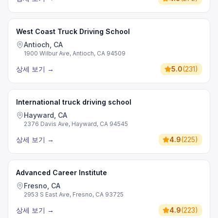
West Coast Truck Driving School
Antioch, CA
1900 Wilbur Ave, Antioch, CA 94509
상세 보기
→
5.0
(
231
)
International truck driving school
Hayward, CA
2376 Davis Ave, Hayward, CA 94545
상세 보기
→
4.9
(
225
)
Advanced Career Institute
Fresno, CA
2953 S East Ave, Fresno, CA 93725
상세 보기
→
4.9
(
223
)