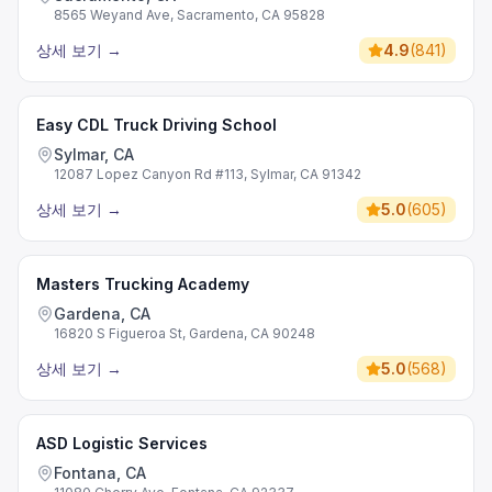
8565 Weyand Ave, Sacramento, CA 95828
상세 보기
→
4.9
(
841
)
Easy CDL Truck Driving School
Sylmar, CA
12087 Lopez Canyon Rd #113, Sylmar, CA 91342
상세 보기
→
5.0
(
605
)
Masters Trucking Academy
Gardena, CA
16820 S Figueroa St, Gardena, CA 90248
상세 보기
→
5.0
(
568
)
ASD Logistic Services
Fontana, CA