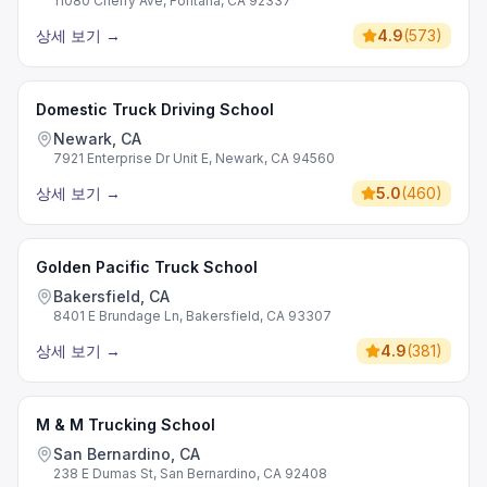
11080 Cherry Ave, Fontana, CA 92337
상세 보기
→
4.9
(
573
)
Domestic Truck Driving School
Newark, CA
7921 Enterprise Dr Unit E, Newark, CA 94560
상세 보기
→
5.0
(
460
)
Golden Pacific Truck School
Bakersfield, CA
8401 E Brundage Ln, Bakersfield, CA 93307
상세 보기
→
4.9
(
381
)
M & M Trucking School
San Bernardino, CA
238 E Dumas St, San Bernardino, CA 92408