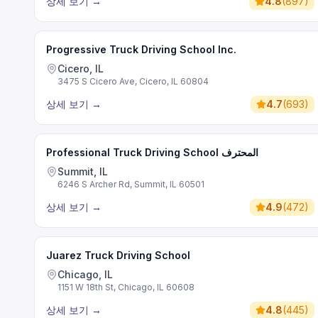
상세 보기
→
4.8
(
897
)
Progressive Truck Driving School Inc.
Cicero, IL
3475 S Cicero Ave, Cicero, IL 60804
상세 보기
→
4.7
(
693
)
Professional Truck Driving School المحترف
Summit, IL
6246 S Archer Rd, Summit, IL 60501
상세 보기
→
4.9
(
472
)
Juarez Truck Driving School
Chicago, IL
1151 W 18th St, Chicago, IL 60608
상세 보기
→
4.8
(
445
)