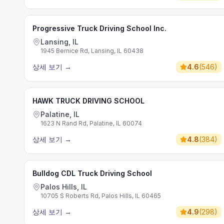
Progressive Truck Driving School Inc.
Lansing, IL
1945 Bernice Rd, Lansing, IL 60438
상세 보기
→
4.6
(
546
)
HAWK TRUCK DRIVING SCHOOL
Palatine, IL
1623 N Rand Rd, Palatine, IL 60074
상세 보기
→
4.8
(
384
)
Bulldog CDL Truck Driving School
Palos Hills, IL
10705 S Roberts Rd, Palos Hills, IL 60465
상세 보기
→
4.9
(
298
)