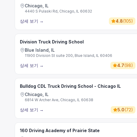
Chicago, IL
4440 S Pulaski Rd, Chicago, IL 60632
상세 보기
→
4.8
(
105
)
Division Truck Driving School
Blue Island, IL
11900 Division St suite 200, Blue Island, IL 60406
상세 보기
→
4.7
(
98
)
Bulldog CDL Truck Driving School - Chicago IL
Chicago, IL
6814 W Archer Ave, Chicago, IL 60638
상세 보기
→
5.0
(
72
)
160 Driving Academy of Prairie State