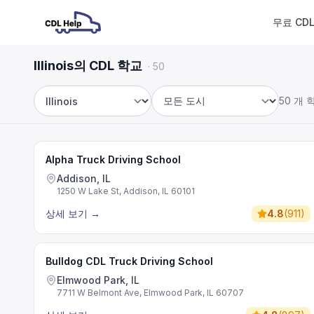
무료 CD
Illinois의 CDL 학교
·
50
50 개 
주
도시
Alpha Truck Driving School
Addison, IL
1250 W Lake St, Addison, IL 60101
상세 보기
→
4.8
(
911
)
Bulldog CDL Truck Driving School
Elmwood Park, IL
7711 W Belmont Ave, Elmwood Park, IL 60707