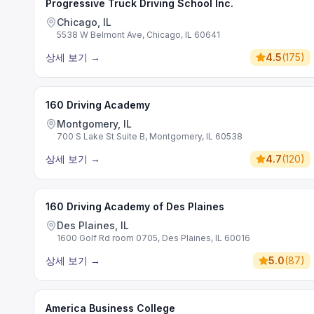
Progressive Truck Driving School Inc.
Chicago, IL
5538 W Belmont Ave, Chicago, IL 60641
상세 보기
→
4.5
(
175
)
160 Driving Academy
Montgomery, IL
700 S Lake St Suite B, Montgomery, IL 60538
상세 보기
→
4.7
(
120
)
160 Driving Academy of Des Plaines
Des Plaines, IL
1600 Golf Rd room 0705, Des Plaines, IL 60016
상세 보기
→
5.0
(
87
)
America Business College