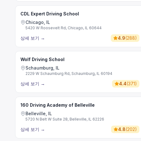
CDL Expert Driving School
Chicago, IL
5420 W Roosevelt Rd, Chicago, IL 60644
상세 보기
→
4.9
(
288
)
Wolf Driving School
Schaumburg, IL
2229 W Schaumburg Rd, Schaumburg, IL 60194
상세 보기
→
4.4
(
371
)
160 Driving Academy of Belleville
Belleville, IL
5720 N Belt W Suite 28, Belleville, IL 62226
상세 보기
→
4.8
(
202
)