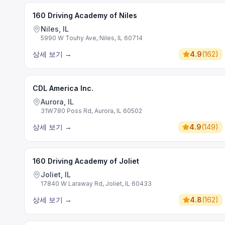
160 Driving Academy of Niles
Niles, IL
5990 W Touhy Ave, Niles, IL 60714
상세 보기
→
4.9
(
162
)
CDL America Inc.
Aurora, IL
31W780 Poss Rd, Aurora, IL 60502
상세 보기
→
4.9
(
149
)
160 Driving Academy of Joliet
Joliet, IL
17840 W Laraway Rd, Joliet, IL 60433
상세 보기
→
4.8
(
162
)