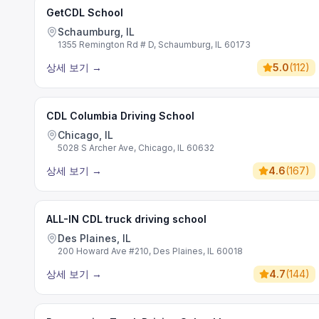
GetCDL School
Schaumburg, IL
1355 Remington Rd # D, Schaumburg, IL 60173
상세 보기
→
5.0
(
112
)
CDL Columbia Driving School
Chicago, IL
5028 S Archer Ave, Chicago, IL 60632
상세 보기
→
4.6
(
167
)
ALL-IN CDL truck driving school
Des Plaines, IL
200 Howard Ave #210, Des Plaines, IL 60018
상세 보기
→
4.7
(
144
)