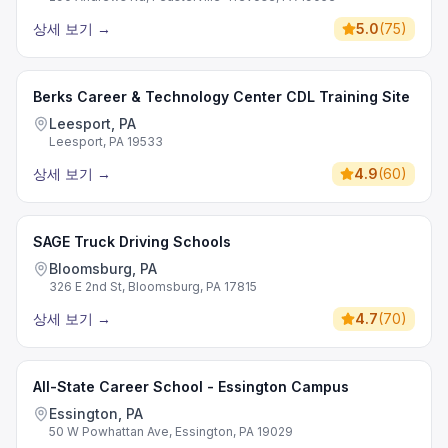
상세 보기
→
5.0
(
75
)
Berks Career & Technology Center CDL Training Site
Leesport, PA
Leesport, PA 19533
상세 보기
→
4.9
(
60
)
SAGE Truck Driving Schools
Bloomsburg, PA
326 E 2nd St, Bloomsburg, PA 17815
상세 보기
→
4.7
(
70
)
All-State Career School - Essington Campus
Essington, PA
50 W Powhattan Ave, Essington, PA 19029