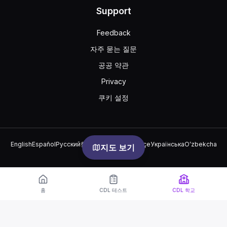
Support
Feedback
자주 묻는 질문
공공 약관
Privacy
쿠키 설정
English
Español
Русский
한국어
Português
Türkçe
Українська
Oʻzbekcha
지도 보기
中文
العربية
© 2026 TruckDriver.help LLC
이 플랫폼은 회사 소유이며 정부 기관과 관련이 없습니다.
홈
CDL 테스트
CDL 학교