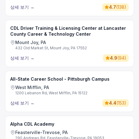
상세 보기
→
4.7
(
138
)
CDL Driver Training & Licensing Center at Lancaster
County Career & Technology Center
Mount Joy, PA
432 Old Market St, Mount Joy, PA 17552
상세 보기
→
4.9
(
94
)
All-State Career School - Pittsburgh Campus
West Mifflin, PA
1200 Lebanon Rd, West Mifflin, PA 15122
상세 보기
→
4.4
(
153
)
Alpha CDL Academy
Feasterville-Trevose, PA
290 Andrews Rd, Feasterville-Trevose, PA 19053