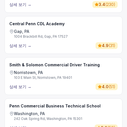
상세 보기
→
3.4
(
230
)
Central Penn CDL Academy
Gap, PA
1004 Brackbill Rd, Gap, PA 17527
상세 보기
→
4.9
(
31
)
Smith & Solomon Commercial Driver Training
Norristown, PA
103 E Main St, Norristown, PA 19401
상세 보기
→
4.0
(
51
)
Penn Commercial Business Technical School
Washington, PA
242 Oak Spring Rd, Washington, PA 15301