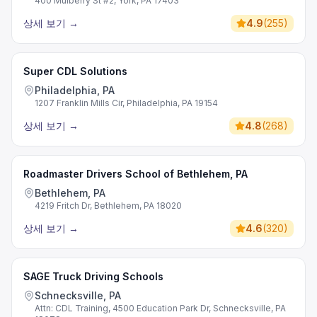
400 Mulberry St #2, York, PA 17403
상세 보기
→
4.9
(
255
)
Super CDL Solutions
Philadelphia, PA
1207 Franklin Mills Cir, Philadelphia, PA 19154
상세 보기
→
4.8
(
268
)
Roadmaster Drivers School of Bethlehem, PA
Bethlehem, PA
4219 Fritch Dr, Bethlehem, PA 18020
상세 보기
→
4.6
(
320
)
SAGE Truck Driving Schools
Schnecksville, PA
Attn: CDL Training, 4500 Education Park Dr, Schnecksville, PA