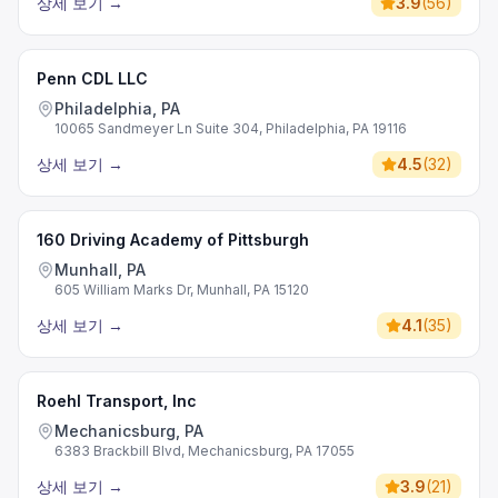
상세 보기
→
3.9
(
56
)
Penn CDL LLC
Philadelphia, PA
10065 Sandmeyer Ln Suite 304, Philadelphia, PA 19116
상세 보기
→
4.5
(
32
)
160 Driving Academy of Pittsburgh
Munhall, PA
605 William Marks Dr, Munhall, PA 15120
상세 보기
→
4.1
(
35
)
Roehl Transport, Inc
Mechanicsburg, PA
6383 Brackbill Blvd, Mechanicsburg, PA 17055
상세 보기
→
3.9
(
21
)