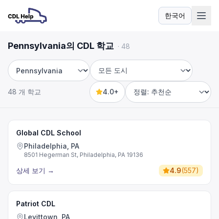
한국어
언어
Pennsylvania의 CDL 학교
·
48
주
도시
48 개 학교
4.0+
Sort by
Global CDL School
Philadelphia, PA
8501 Hegerman St, Philadelphia, PA 19136
상세 보기
→
4.9
(
557
)
Patriot CDL
Levittown, PA