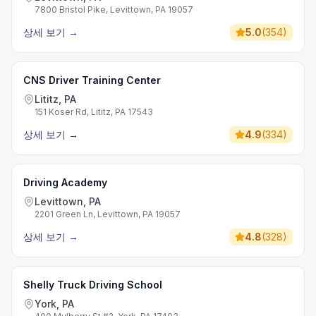
7800 Bristol Pike, Levittown, PA 19057
상세 보기
→
5.0
(
354
)
CNS Driver Training Center
Lititz, PA
151 Koser Rd, Lititz, PA 17543
상세 보기
→
4.9
(
334
)
Driving Academy
Levittown, PA
2201 Green Ln, Levittown, PA 19057
상세 보기
→
4.8
(
328
)
Shelly Truck Driving School
York, PA