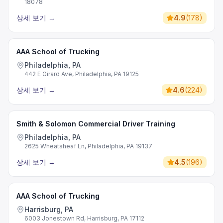
18078
상세 보기
→
4.9
(
178
)
AAA School of Trucking
Philadelphia, PA
442 E Girard Ave, Philadelphia, PA 19125
상세 보기
→
4.6
(
224
)
Smith & Solomon Commercial Driver Training
Philadelphia, PA
2625 Wheatsheaf Ln, Philadelphia, PA 19137
상세 보기
→
4.5
(
196
)
AAA School of Trucking
Harrisburg, PA
6003 Jonestown Rd, Harrisburg, PA 17112