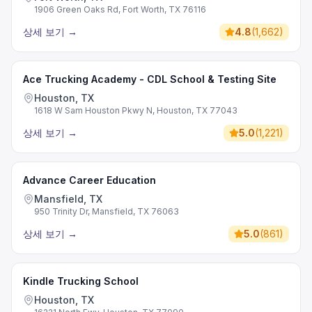
1906 Green Oaks Rd, Fort Worth, TX 76116
상세 보기
→
4.8
(
1,662
)
Ace Trucking Academy - CDL School & Testing Site
Houston, TX
1618 W Sam Houston Pkwy N, Houston, TX 77043
상세 보기
→
5.0
(
1,221
)
Advance Career Education
Mansfield, TX
950 Trinity Dr, Mansfield, TX 76063
상세 보기
→
5.0
(
861
)
Kindle Trucking School
Houston, TX