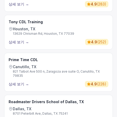
상세 보기
→
4.9
(
283
)
Tony CDL Training
Houston, TX
13629 Chrisman Rd, Houston, TX 77039
상세 보기
→
4.9
(
252
)
Prime Time CDL
Canutillo, TX
821 Talbot Ave 500 n, Zaragoza ave suite O, Canutillo, TX
79835
상세 보기
→
4.9
(
228
)
Roadmaster Drivers School of Dallas, TX
Dallas, TX
8701 Peterbilt Ave, Dallas, TX 75241