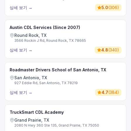
상세 보기
→
5.0
(
306
)
Austin CDL Services (Since 2007)
Round Rock, TX
3566 Rockin J Rd, Round Rock, TX 78665
상세 보기
→
4.8
(
340
)
Roadmaster Drivers School of San Antonio, TX
San Antonio, TX
927 Eddie Rd, San Antonio, TX 78219
상세 보기
→
4.7
(
384
)
TruckSmart CDL Academy
Grand Prairie, TX
2080 N Hwy 360 Ste 135, Grand Prairie, TX 75050