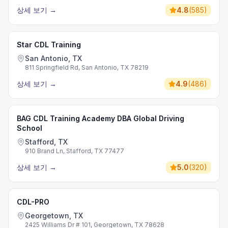
상세 보기
→
4.8
(
585
)
Star CDL Training
San Antonio, TX
811 Springfield Rd, San Antonio, TX 78219
상세 보기
→
4.9
(
486
)
BAG CDL Training Academy DBA Global Driving
School
Stafford, TX
910 Brand Ln, Stafford, TX 77477
상세 보기
→
5.0
(
320
)
CDL-PRO
Georgetown, TX
2425 Williams Dr # 101, Georgetown, TX 78628