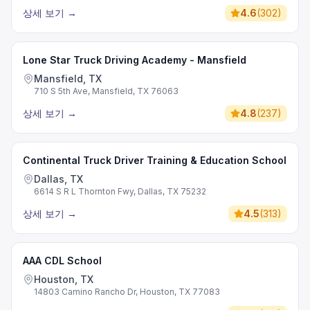
상세 보기
→
4.6
(
302
)
Lone Star Truck Driving Academy - Mansfield
Mansfield, TX
710 S 5th Ave, Mansfield, TX 76063
상세 보기
→
4.8
(
237
)
Continental Truck Driver Training & Education School
Dallas, TX
6614 S R L Thornton Fwy, Dallas, TX 75232
상세 보기
→
4.5
(
313
)
AAA CDL School
Houston, TX
14803 Camino Rancho Dr, Houston, TX 77083