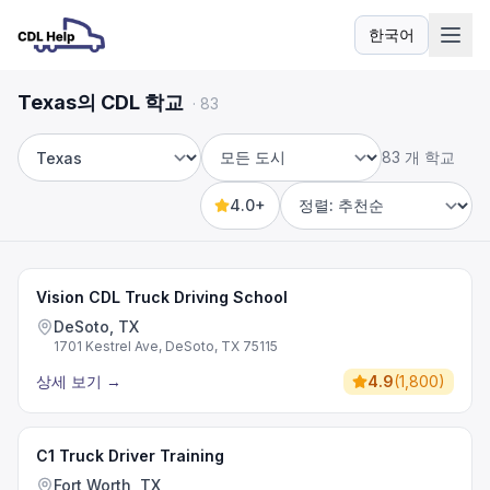
한국어
언어
Texas의 CDL 학교
·
83
83 개 학교
주
도시
4.0+
Sort by
Vision CDL Truck Driving School
DeSoto, TX
1701 Kestrel Ave, DeSoto, TX 75115
상세 보기
→
4.9
(
1,800
)
C1 Truck Driver Training
Fort Worth, TX