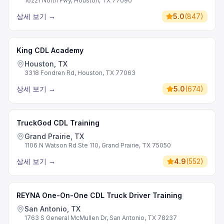
16221 North Fwy, Houston, TX 77090
상세 보기
→
5.0
(
847
)
King CDL Academy
Houston, TX
3318 Fondren Rd, Houston, TX 77063
상세 보기
→
5.0
(
674
)
TruckGod CDL Training
Grand Prairie, TX
1106 N Watson Rd Ste 110, Grand Prairie, TX 75050
상세 보기
→
4.9
(
552
)
REYNA One-On-One CDL Truck Driver Training
San Antonio, TX
1763 S General McMullen Dr, San Antonio, TX 78237