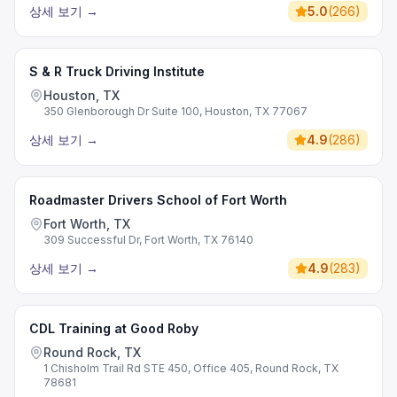
상세 보기
→
5.0
(
266
)
S & R Truck Driving Institute
Houston, TX
350 Glenborough Dr Suite 100, Houston, TX 77067
상세 보기
→
4.9
(
286
)
Roadmaster Drivers School of Fort Worth
Fort Worth, TX
309 Successful Dr, Fort Worth, TX 76140
상세 보기
→
4.9
(
283
)
CDL Training at Good Roby
Round Rock, TX
1 Chisholm Trail Rd STE 450, Office 405, Round Rock, TX
78681