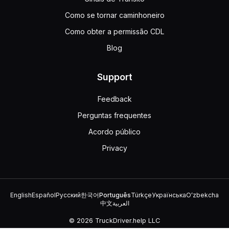
Como se tornar caminhoneiro
Como obter a permissão CDL
Blog
Support
Feedback
Perguntas frequentes
Acordo público
Privacy
English
Español
Русский
한국어
Português
Türkçe
Українська
Oʻzbekcha
中文
العربية
© 2026 TruckDriver.help LLC