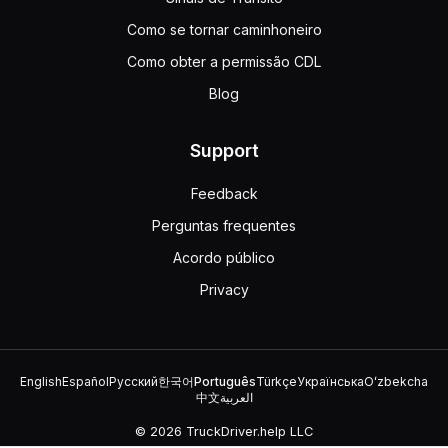
Como se tornar caminhoneiro
Como obter a permissão CDL
Blog
Support
Feedback
Perguntas frequentes
Acordo público
Privacy
English
Español
Русский
한국어
Português
Türkçe
Українська
Oʻzbekcha
中文
العربية
© 2026 TruckDriver.help LLC