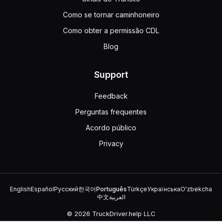
Como se tornar caminhoneiro
Como obter a permissão CDL
Blog
Support
Feedback
Perguntas frequentes
Acordo público
Privacy
English
Español
Русский
한국어
Português
Türkçe
Українська
Oʻzbekcha
中文
العربية
© 2026 TruckDriver.help LLC