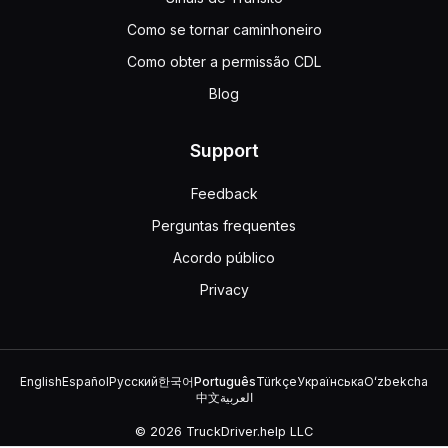
Como se tornar caminhoneiro
Como obter a permissão CDL
Blog
Support
Feedback
Perguntas frequentes
Acordo público
Privacy
English
Español
Русский
한국어
Português
Türkçe
Українська
Oʻzbekcha
中文
العربية
© 2026 TruckDriver.help LLC