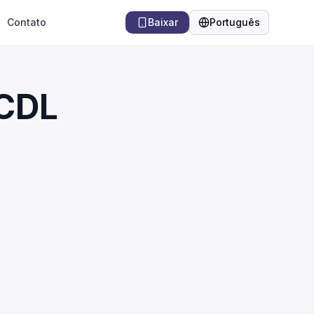
Contato
Baixar
Português
Idioma
 CDL