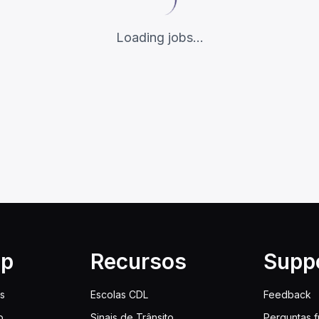
Loading jobs...
lp
Recursos
Supp
is
Escolas CDL
Feedback
o
Sinais de Trânsito
Perguntas 