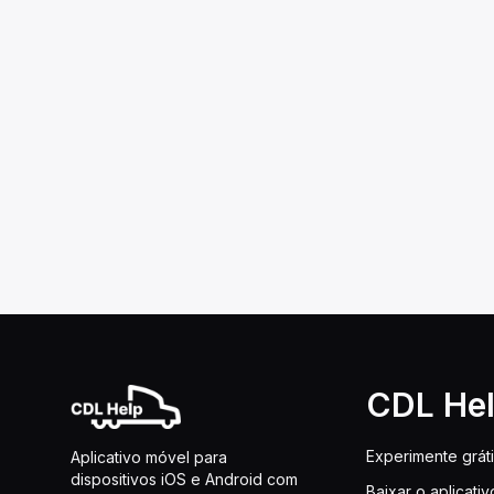
CDL He
Experimente grát
Aplicativo móvel para
dispositivos iOS e Android com
Baixar o aplicativ