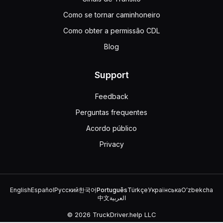
Como se tornar caminhoneiro
Como obter a permissão CDL
Blog
Support
Feedback
Perguntas frequentes
Acordo público
Privacy
English
Español
Русский
한국어
Português
Türkçe
Українська
Oʻzbekcha
中文
العربية
© 2026 TruckDriver.help LLC