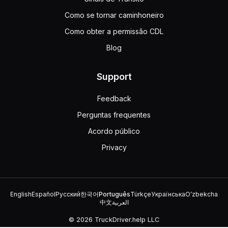
Como se tornar caminhoneiro
Como obter a permissão CDL
Blog
Support
Feedback
Perguntas frequentes
Acordo público
Privacy
English
Español
Русский
한국어
Português
Türkçe
Українська
Oʻzbekcha
中文
العربية
© 2026 TruckDriver.help LLC