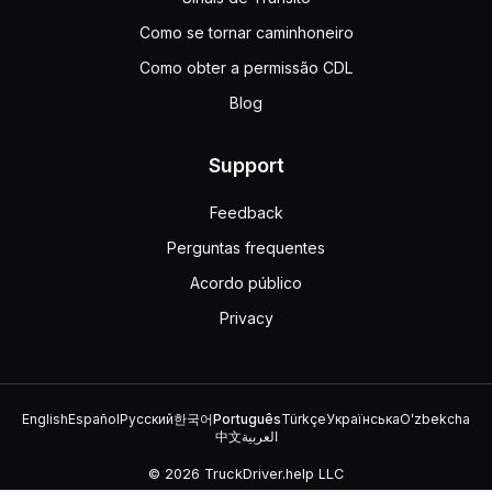
Como se tornar caminhoneiro
Como obter a permissão CDL
Blog
Support
Feedback
Perguntas frequentes
Acordo público
Privacy
English
Español
Русский
한국어
Português
Türkçe
Українська
Oʻzbekcha
中文
العربية
© 2026 TruckDriver.help LLC