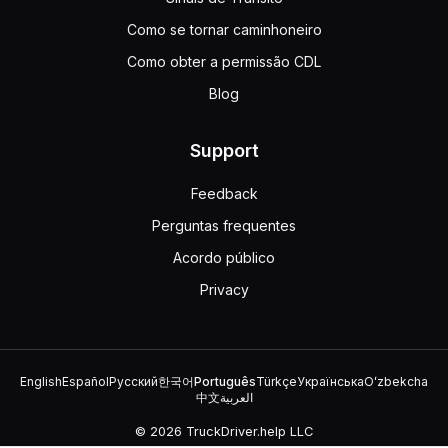
Como se tornar caminhoneiro
Como obter a permissão CDL
Blog
Support
Feedback
Perguntas frequentes
Acordo público
Privacy
English
Español
Русский
한국어
Português
Türkçe
Українська
Oʻzbekcha
中文
العربية
© 2026 TruckDriver.help LLC