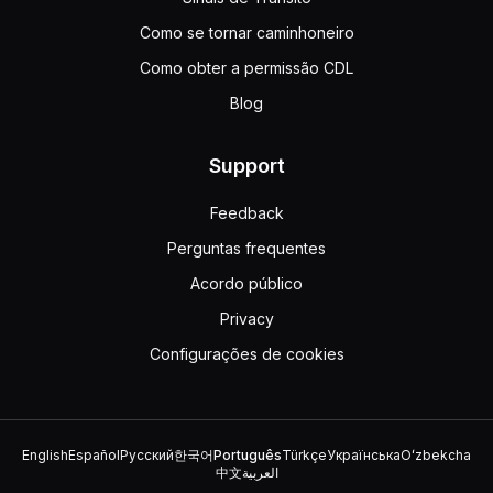
Como se tornar caminhoneiro
Como obter a permissão CDL
Blog
Support
Feedback
Perguntas frequentes
Acordo público
Privacy
Configurações de cookies
English
Español
Русский
한국어
Português
Türkçe
Українська
Oʻzbekcha
中文
العربية