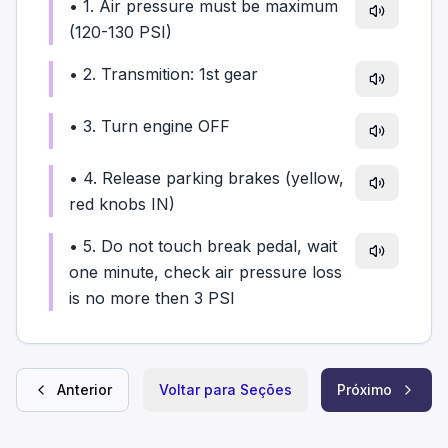
•
1. Air pressure must be maximum
(120-130 PSI)
•
2. Transmition: 1st gear
•
3. Turn engine OFF
•
4. Release parking brakes (yellow,
red knobs IN)
•
5. Do not touch break pedal, wait
one minute, check air pressure loss
is no more then 3 PSI
Anterior
Voltar para Seções
Próximo