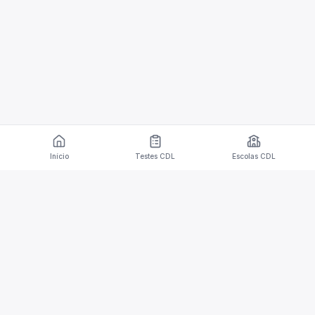
Início
Testes CDL
Escolas CDL
Aplicativo móvel para dispositivos iOS e Android
com testes de CDL e capacidades de tradução.