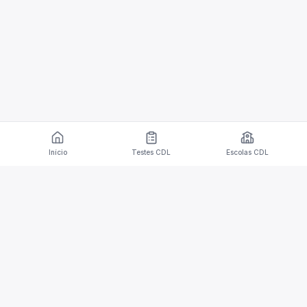
Início
Testes CDL
Escolas CDL
Aplicativo móvel para dispositivos iOS e Android
com testes de CDL e capacidades de tradução.