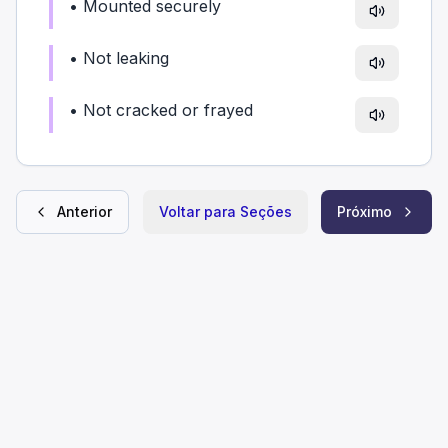
•
Mounted securely
•
Not leaking
•
Not cracked or frayed
Anterior
Voltar para Seções
Próximo