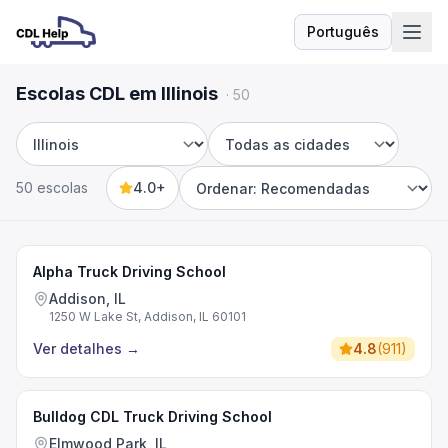
Português
Idioma
Escolas CDL em Illinois
·
50
Estado
Cidade
50 escolas
4.0+
Sort by
Alpha Truck Driving School
Addison, IL
1250 W Lake St, Addison, IL 60101
Ver detalhes
→
4.8
(
911
)
Bulldog CDL Truck Driving School
Elmwood Park, IL