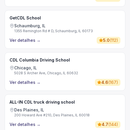
GetCDL School
Schaumburg, IL
1355 Remington Rd # D, Schaumburg, IL 60173
Ver detalhes
→
5.0
(
112
)
CDL Columbia Driving School
Chicago, IL
5028 S Archer Ave, Chicago, IL 60632
Ver detalhes
→
4.6
(
167
)
ALL-IN CDL truck driving school
Des Plaines, IL
200 Howard Ave #210, Des Plaines, IL 60018
Ver detalhes
→
4.7
(
144
)