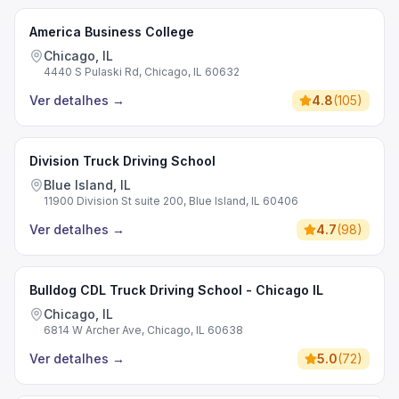
America Business College
Chicago, IL
4440 S Pulaski Rd, Chicago, IL 60632
Ver detalhes
→
4.8
(
105
)
Division Truck Driving School
Blue Island, IL
11900 Division St suite 200, Blue Island, IL 60406
Ver detalhes
→
4.7
(
98
)
Bulldog CDL Truck Driving School - Chicago IL
Chicago, IL
6814 W Archer Ave, Chicago, IL 60638
Ver detalhes
→
5.0
(
72
)