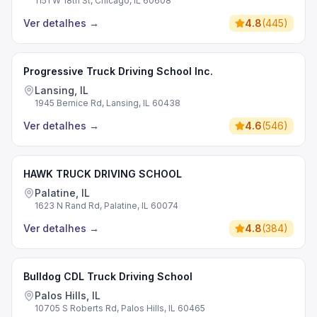
1151 W 18th St, Chicago, IL 60608
Ver detalhes
→
4.8
(
445
)
Progressive Truck Driving School Inc.
Lansing, IL
1945 Bernice Rd, Lansing, IL 60438
Ver detalhes
→
4.6
(
546
)
HAWK TRUCK DRIVING SCHOOL
Palatine, IL
1623 N Rand Rd, Palatine, IL 60074
Ver detalhes
→
4.8
(
384
)
Bulldog CDL Truck Driving School
Palos Hills, IL
10705 S Roberts Rd, Palos Hills, IL 60465