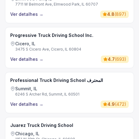
7711 W Belmont Ave, Elmwood Park, IL 60707
Ver detalhes
→
4.8
(
897
)
Progressive Truck Driving School Inc.
Cicero, IL
3475 S Cicero Ave, Cicero, IL 60804
Ver detalhes
→
4.7
(
693
)
Professional Truck Driving School المحترف
Summit, IL
6246 S Archer Rd, Summit, IL 60501
Ver detalhes
→
4.9
(
472
)
Juarez Truck Driving School
Chicago, IL