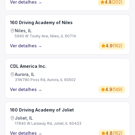
Ver detalhes
→
4.8
(
202
)
160 Driving Academy of Niles
Niles, IL
5990 W Touhy Ave, Niles, IL 60714
Ver detalhes
→
4.9
(
162
)
CDL America Inc.
Aurora, IL
31W780 Poss Rd, Aurora, IL 60502
Ver detalhes
→
4.9
(
149
)
160 Driving Academy of Joliet
Joliet, IL
17840 W Laraway Rd, Joliet, IL 60433
Ver detalhes
→
4.8
(
162
)