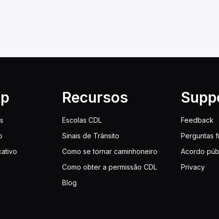
lp
Recursos
Supp
is
Escolas CDL
Feedback
o
Sinais de Trânsito
Perguntas 
cativo
Como se tornar caminhoneiro
Acordo púb
Como obter a permissão CDL
Privacy
Blog