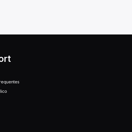
ort
frequentes
lico