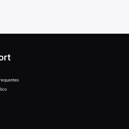
ort
frequentes
lico