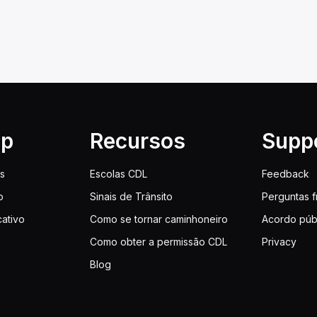
lp
Recursos
Supp
is
Escolas CDL
Feedback
o
Sinais de Trânsito
Perguntas 
cativo
Como se tornar caminhoneiro
Acordo púb
Como obter a permissão CDL
Privacy
Blog