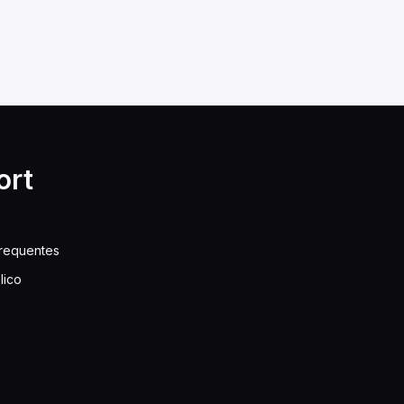
ort
frequentes
lico