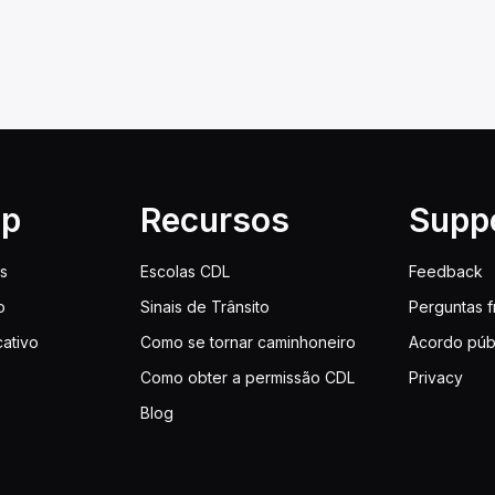
lp
Recursos
Supp
is
Escolas CDL
Feedback
o
Sinais de Trânsito
Perguntas 
cativo
Como se tornar caminhoneiro
Acordo púb
Como obter a permissão CDL
Privacy
Blog