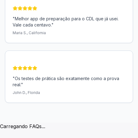
"
Melhor app de preparação para o CDL que já usei.
Vale cada centavo.
"
Maria S., California
"
Os testes de prática são exatamente como a prova
real.
"
John D., Florida
Perguntas Frequentes
Carregando FAQs...
Quantas perguntas há no exame?