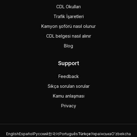
CDL Okulları
Trafik İşaretleri
Kamyon şoförü nasıl olunur
CDL belgesi nasıl alınır
Blog
Support
Feedback
Sıkça sorulan sorular
Kamu anlaşması
Privacy
English
Español
Русский
한국어
Português
Türkçe
Українська
Oʻzbekcha