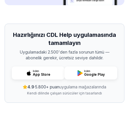
Hazırlığınızı CDL Help uygulamasında
tamamlayın
Uygulamadaki 2.500'den fazla sorunun tümü —
abonelik gerekir, ücretsiz seviye dahildir.
İndirin
İndirin
App Store
Google Play
4.9
·
5.800+ puan
uygulama mağazalarında
Kendi dilinde çalışan sürücüler için tasarlandı