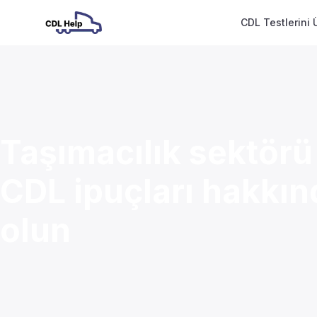
CDL Testlerini 
Taşımacılık sektörü
CDL ipuçları hakkınd
olun