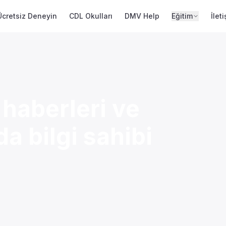
Ücretsiz Deneyin
CDL Okulları
DMV Help
Eğitim
İlet
 haberleri ve
a bilgi sahibi