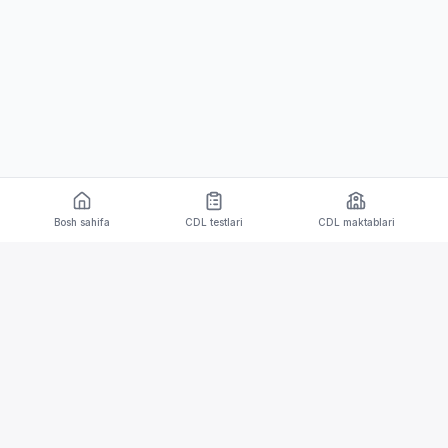
Bosh sahifa
CDL testlari
CDL maktablari
CDL testlari va tarjima imkoniyatlari bilan iOS va
Android qurilmalari uchun mobil ilova.