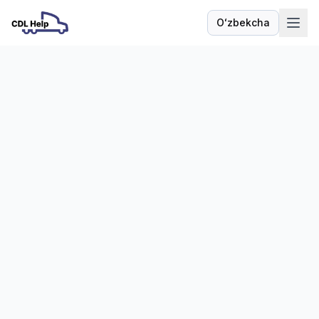
Texas CVO kartochkalari
Oʻzbekcha
Til