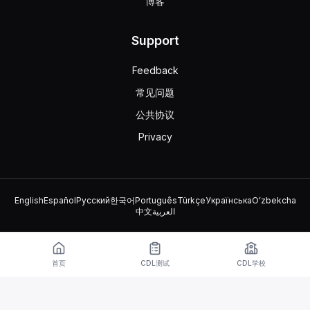
博客
Support
Feedback
常见问题
公共协议
Privacy
English
Español
Русский
한국어
Português
Türkçe
Українська
Oʻzbekcha
中文
العربية
© 2026 TruckDriver.help LLC
该平台归公司所有，与政府组织无关。
首页
CDL测试
CDL学校