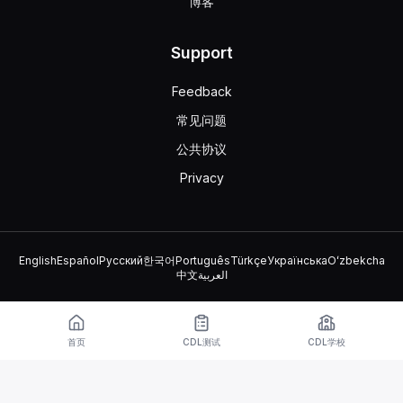
博客
Support
Feedback
常见问题
公共协议
Privacy
English
Español
Русский
한국어
Português
Türkçe
Українська
Oʻzbekcha
中文
العربية
© 2026 TruckDriver.help LLC
该平台归公司所有，与政府组织无关。
首页
CDL测试
CDL学校