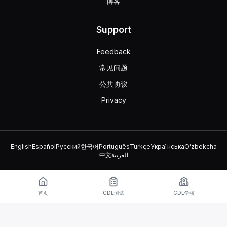
博客
Support
Feedback
常见问题
公共协议
Privacy
English
Español
Русский
한국어
Português
Türkçe
Українська
Oʻzbekcha
中文
العربية
© 2026 TruckDriver.help LLC
该平台归公司所有，与政府组织无关。
首页
CDL测试
CDL学校