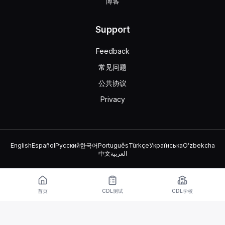
博客
Support
Feedback
常见问题
公共协议
Privacy
English
Español
Русский
한국어
Português
Türkçe
Українська
Oʻzbekcha
中文
العربية
© 2026 TruckDriver.help LLC
该平台归公司所有，与政府组织无关。
首页
CDL测试
CDL学校