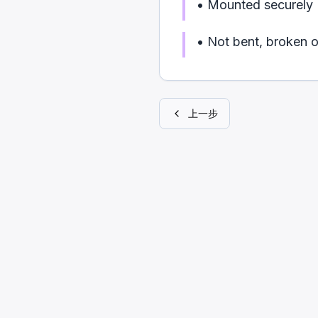
•
Mounted securely
•
Not bent, broken 
上一步