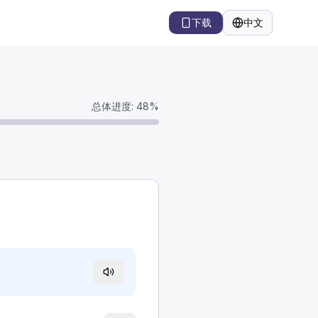
下载
中文
语言
总体进度
:
48
%