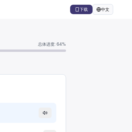
下载
中文
语言
总体进度
:
64
%