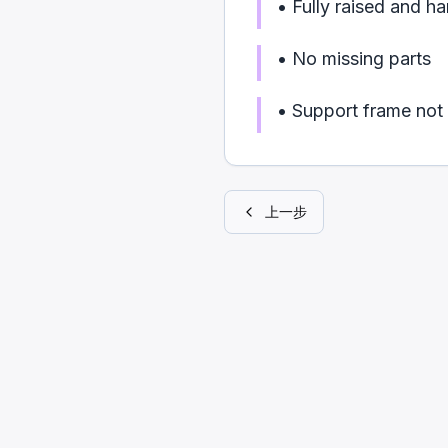
•
Fully raised and h
•
No missing parts
•
Support frame not
上一步