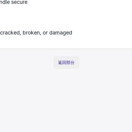
andle secure
 cracked, broken, or damaged
返回部分