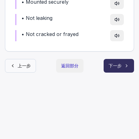
•
Mounted securely
•
Not leaking
•
Not cracked or frayed
上一步
返回部分
下一步