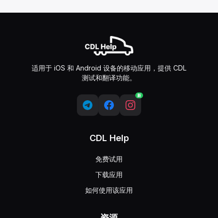
行人横道
—
Pedestrian Crossing
洼地
—
Dip
坡道/下坡
—
Hill / Downgrade
松散碎石
—
Loose Gravel
互通式立交指示牌
—
Interchange Guide Sign
互通式立交指示牌
—
Interchange Guide Sign
适用于 iOS 和 Android 设备的移动应用，提供 CDL
柴油加油站
—
Diesel Fuel
测试和翻译功能。
医院
—
Hospital
带限速提示的出口编号标志
—
Exit Number Sign With Spee
新
施工区
—
Work Zone
前方道路施工中。。。
—
Road Work Next...
施工结束
—
End Road Work
CDL Help
施工人员工作中
—
Men Working
前方有持旗指挥员
—
Flagger Ahead
免费试用
前方道路封闭
—
Road Closed Ahead
下载应用
如何使用该应用
资源