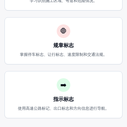
学习识别施工区域、弯道和危险情况。
道路封闭
—
Road Closed
慢车靠右
—
Slower Traffic Keep Right
减速带
—
Bump
禁止超车区
—
No Passing Zone
🛑
尖角标志
—
Chevron
建议速度
—
Advisory Speed
规章标志
前方合并
—
Merge Ahead
增加车道
—
Added Lane
掌握停车标志、让行标志、速度限制和交通法规。
分隔公路开始
—
Divided Highway Begins
分隔公路结束
—
Divided Highway Ends
双向通行
—
Two Way Traffic
前方车道结束
—
Lane Ends Ahead
➡️
路滑（湿时）
—
Slippery When Wet
前方铁路道口
—
Railroad Crossing Ahead
指示标志
前方红绿灯
—
Traffic Lights Ahead
弯道
—
Curve
使用高速公路标记、出口标志和方向信息进行导航。
转弯
—
Turn
反向弯道
—
Reverse Curve