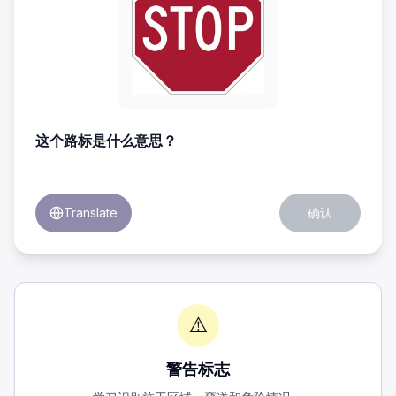
禁止左转
—
No Left Turn
禁止右转
—
No Right Turn
禁止停车
—
No Parking
禁止行人
—
No Pedestrians
禁止卡车通行
—
No Trucks
禁止掉头
—
No U-Turn
单行道
—
One Way
这个路标是什么意思？
铁路道口
—
Railroad Crossing
专用停车位
—
Reserved Parking
中央左转车道
—
Center Turn Lane
Translate
确认
高级路口控制
—
Advanced Intersection Control
左转或直行选项标志
—
Option sign for left turn or straight
右转或直行选项标志
—
Option sign for right turn or straig
仅限左转
—
Left Turn Only
仅限右转
—
Right turn only
⚠️
禁止转弯
—
No Turns
最低限速
—
Minimum Speed
综合限速
—
Combined Speed Limit
警告标志
学校限速（闪灯时）
—
School speed limit when flashing