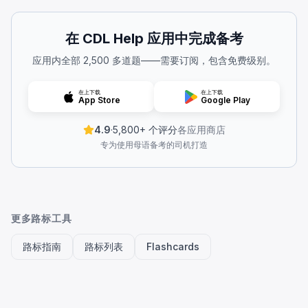
反向转弯
—
Reverse Turn
曲折道路
—
Winding Road
单向箭头
—
One Direction Arrow
在 CDL Help 应用中完成备考
双向箭头
—
Double Direction Arrow
应用内全部 2,500 多道题——需要订阅，包含免费级别。
有支路的弯道
—
Curve With Minor Road
卡车翻车警告
—
Truck Rollover Warning
在上下载
在上下载
道路变窄
—
Road Narrows
App Store
Google Play
路面结束
—
Pavement Ends
4.9
·
5,800+ 个评分
各应用商店
右车道结束
—
Right Lane Ends
专为使用母语备考的司机打造
十字路口
—
Cross Road
侧路交汇
—
Side Road Junction
丁字路口
—
T Junction
Y型路口
—
Y Intersection
环形交叉路口
—
Roundabout
更多路标工具
桥梁变窄
—
Narrow Bridge
桥面先结冰
路标指南
—
Bridge Ices Before Road
路标列表
Flashcards
鹿出没
—
Deer Crossing
限高
—
Low Clearance
自行车道
—
Bicycle Crossing