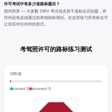
许可考试中有多少道路标题目？
因州而异 — 大多数 DMV 考试包含若干道标志识别题，有
些州还有必须通过的单独路标测试。在这里练习所有标志可
让你应对任何州的形式。
停车
—
Stop
右转除外
—
Except Right Turn
红灯时此处停车
—
Stop Here On Red
逆行
—
Wrong Way
考驾照许可的路标练习测试
限速
—
Speed Limit
让行
—
Yield
让行来车
—
To Oncoming Traffic
分隔公路
—
Divided Highway
1/85 题
禁止进入
—
Do Not Enter
禁止超车
—
Do Not Pass
correct
:
0
incorrect
:
0
小心通过
—
Pass With Care
靠右行驶
—
Keep Right
绿灯时左转让行
—
Left Turn Yield On Green
禁止自行车
—
No Bicycles