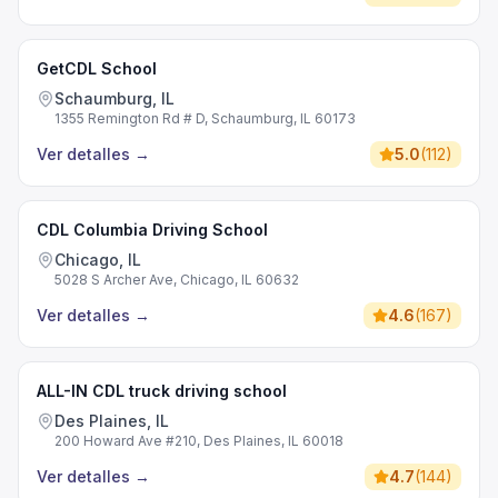
GetCDL School
Schaumburg, IL
1355 Remington Rd # D, Schaumburg, IL 60173
Ver detalles
→
5.0
(
112
)
CDL Columbia Driving School
Chicago, IL
5028 S Archer Ave, Chicago, IL 60632
Ver detalles
→
4.6
(
167
)
ALL-IN CDL truck driving school
Des Plaines, IL
200 Howard Ave #210, Des Plaines, IL 60018
Ver detalles
→
4.7
(
144
)