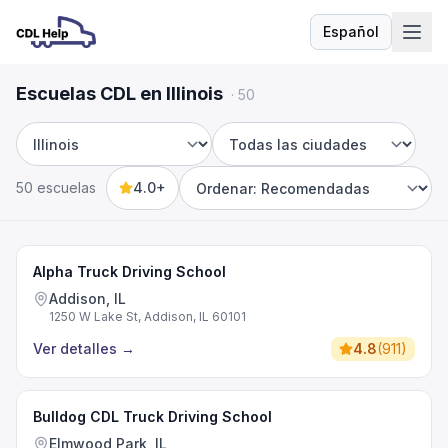
Español
Idioma
Escuelas CDL en Illinois
·
50
Estado
Ciudad
50 escuelas
4.0+
Sort by
Alpha Truck Driving School
Addison, IL
1250 W Lake St, Addison, IL 60101
Ver detalles
→
4.8
(
911
)
Bulldog CDL Truck Driving School
Elmwood Park, IL