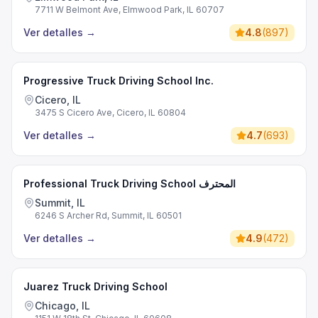
7711 W Belmont Ave, Elmwood Park, IL 60707
Ver detalles
→
4.8
(
897
)
Progressive Truck Driving School Inc.
Cicero, IL
3475 S Cicero Ave, Cicero, IL 60804
Ver detalles
→
4.7
(
693
)
Professional Truck Driving School المحترف
Summit, IL
6246 S Archer Rd, Summit, IL 60501
Ver detalles
→
4.9
(
472
)
Juarez Truck Driving School
Chicago, IL