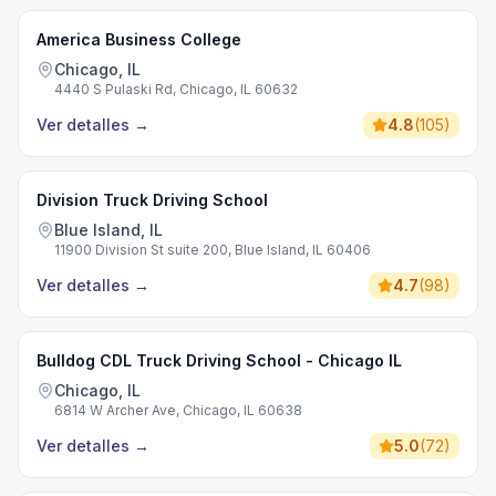
America Business College
Chicago, IL
4440 S Pulaski Rd, Chicago, IL 60632
Ver detalles
→
4.8
(
105
)
Division Truck Driving School
Blue Island, IL
11900 Division St suite 200, Blue Island, IL 60406
Ver detalles
→
4.7
(
98
)
Bulldog CDL Truck Driving School - Chicago IL
Chicago, IL
6814 W Archer Ave, Chicago, IL 60638
Ver detalles
→
5.0
(
72
)