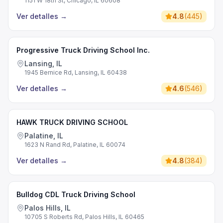
1151 W 18th St, Chicago, IL 60608
Ver detalles
→
4.8
(
445
)
Progressive Truck Driving School Inc.
Lansing, IL
1945 Bernice Rd, Lansing, IL 60438
Ver detalles
→
4.6
(
546
)
HAWK TRUCK DRIVING SCHOOL
Palatine, IL
1623 N Rand Rd, Palatine, IL 60074
Ver detalles
→
4.8
(
384
)
Bulldog CDL Truck Driving School
Palos Hills, IL
10705 S Roberts Rd, Palos Hills, IL 60465