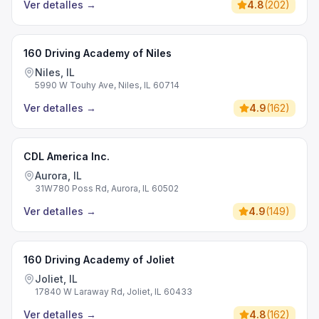
Ver detalles
→
4.8
(
202
)
160 Driving Academy of Niles
Niles, IL
5990 W Touhy Ave, Niles, IL 60714
Ver detalles
→
4.9
(
162
)
CDL America Inc.
Aurora, IL
31W780 Poss Rd, Aurora, IL 60502
Ver detalles
→
4.9
(
149
)
160 Driving Academy of Joliet
Joliet, IL
17840 W Laraway Rd, Joliet, IL 60433
Ver detalles
→
4.8
(
162
)