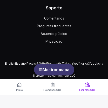
Soporte
Comentarios
Preguntas frecuentes
Acuerdo público
Privacidad
English
Español
Русский
한국어
Português
Türkçe
Українська
Oʻzbekcha
中文
العربية
Mostrar mapa
© 2026 TruckDriver.help LLC
La plataforma es propiedad de la empresa y no está relacionada
con organizaciones gubernamentales.
Inicio
Exámenes CDL
Escuelas CDL