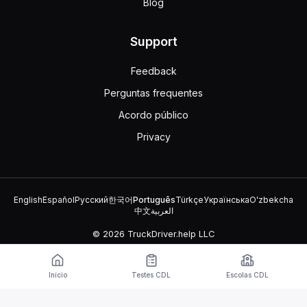
Blog
Support
Feedback
Perguntas frequentes
Acordo público
Privacy
English
Español
Русский
한국어
Português
Türkçe
Українська
Oʻzbekcha
中文
العربية
© 2026 TruckDriver.help LLC
A plataforma é de propriedade da empresa e não está
relacionada a organizações governamentais.
Início
Testes CDL
Escolas CDL