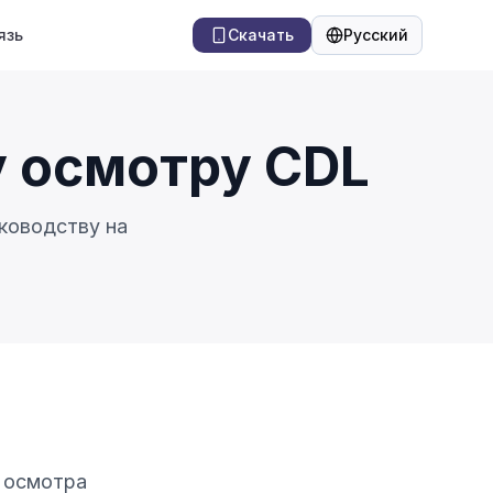
язь
Скачать
Русский
Язык
 осмотру CDL
ководству на
в осмотра