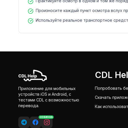
Практикуйте осмотр в одном и том же поря
Произносите каждый пункт осмотра вслух п
Используйте реальное транспортное средст
CDL He
Попробовать бе
Приложение для мобильных
устройств iOS и Android, с
Скачать прилож
тестами CDL с возможностью
перевода.
Как использова
НОВИНКА