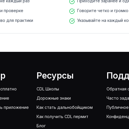
дке каждый раз
Приходите заранее и од
ри проверке
Говорите четко и громко
во для практики
Указывайте на каждый ко
lp
Ресурсы
Подд
сплатно
CDL Школы
Обратная 
ение
Дорожные знаки
Часто зад
ть приложение
Как стать дальнобойщиком
Публичное
Как получить CDL пермит
Конфиденц
Блог