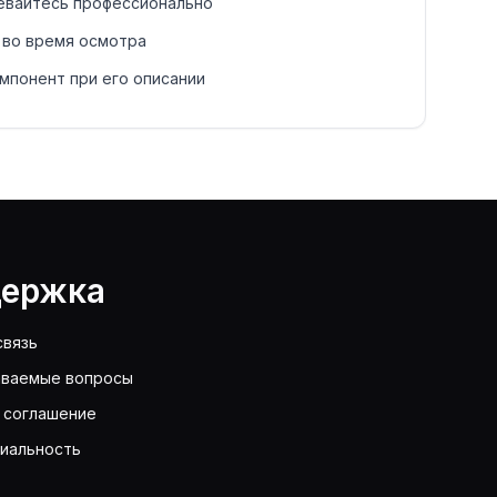
евайтесь профессионально
 во время осмотра
мпонент при его описании
ержка
связь
аваемые вопросы
 соглашение
иальность