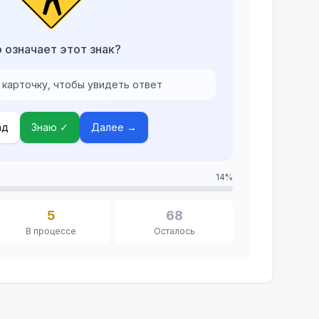
 означает этот знак?
 карточку, чтобы увидеть ответ
ад
Знаю
✓
Далее
→
14
%
5
68
В процессе
Осталось