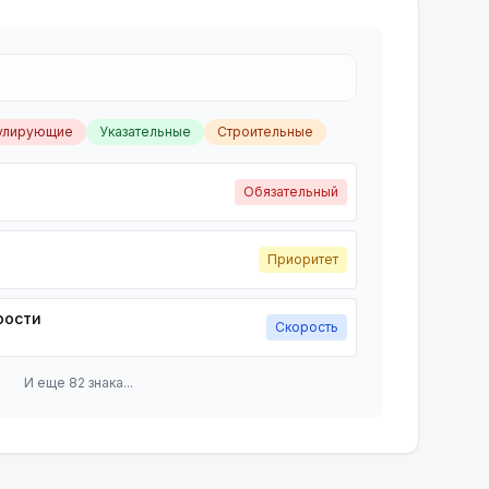
улирующие
Указательные
Строительные
Обязательный
Приоритет
рости
Скорость
И еще 82 знака...