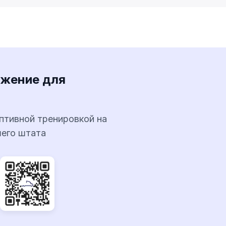
ожение для
птивной тренировкой на
шего штата