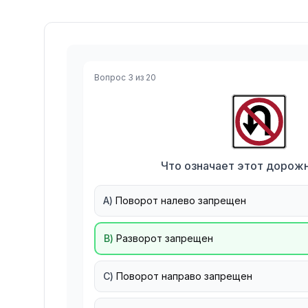
Вопрос
3
из
20
Что означает этот дорожн
A
)
Поворот налево запрещен
B
)
Разворот запрещен
C
)
Поворот направо запрещен