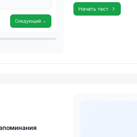
Начать тест
Следующий
→
запоминания