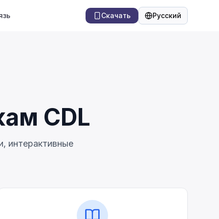
язь
Скачать
Русский
Язык
кам CDL
и, интерактивные