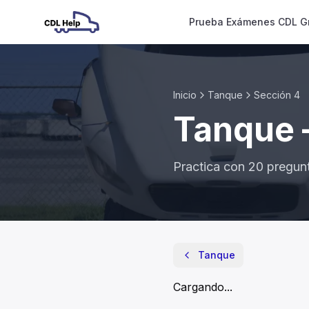
Prueba Exámenes CDL Gr
Inicio
Tanque
Sección
4
Tanque
Practica con
20
pregun
Tanque
- Sección
4
Tanque
En todos los vehículos tanque, el ítem más importante a
Sellos rotos
Cargando...
Fugas.
Mangueras agrietadas