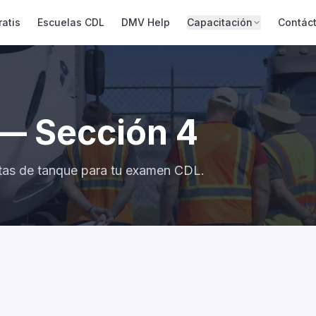
atis
Escuelas CDL
DMV Help
Capacitación
Contác
— Sección
4
tas de
tanque
para tu examen CDL.
 verificar es: