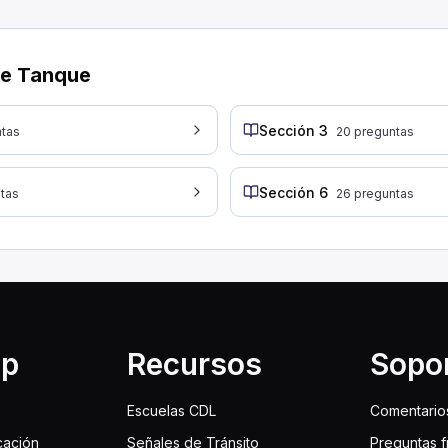
 son fugas. Esto se debe a que las fugas pueden llevar
enen agujeros en la parte superior e inferior?
de
Tanque
Sección
3
tas
20
preguntas
ntro del tanque de un camión cisterna con agujeros en
Sección
6
tas
26
preguntas
utilizado para contener líquidos. Se diferencia porqu
lp
Recursos
Sopo
Escuelas CDL
Comentario
cación
Señales de Tránsito
Preguntas 