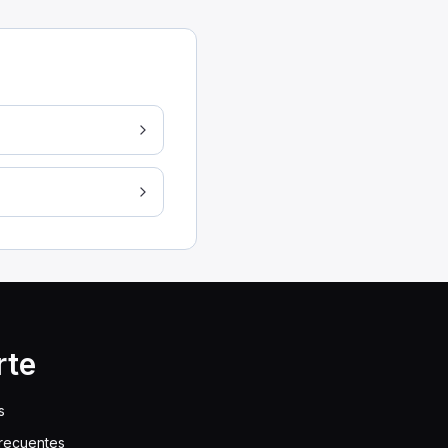
 a la pérdida de líquidos, lo que podría causar accide
 la parte superior e inferior. Ayudan a mantener el 
e no tiene barreras internas, conocidas como deflector
rte
s
frecuentes