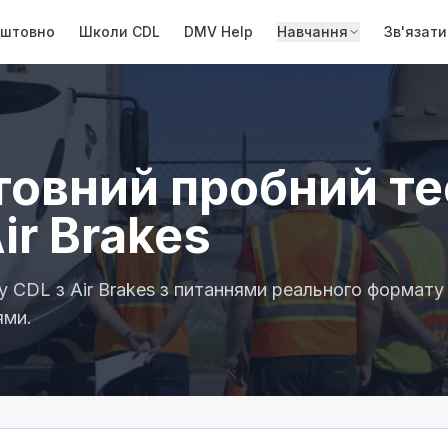
оштовно
Школи CDL
DMV Help
Навчання
Зв'язати
овний пробний те
ir Brakes
у CDL з Air Brakes з питаннями реального формату
ями.