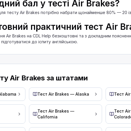
дний бал у тесті Air Brakes?
ля тесту Air Brakes потрібно набрати щонайменше 80% — 20 із
правління процесом закачування повітря в повітря
 вона зміститься більше, ніж на певну величину, то
овний практичний тест Air Br
ання Air Brakes на CDL Help безкоштовні та з докладним поясне
підготуватися до іспиту англійською.
1 дюйм, коли ви за неї тягнете, то її потрібно від
 рівня впродовж належного проміжку часу, то:
ту Air Brakes за штатами
значки, що вимагатиме екстреної зупинки.
рівня протягом визначеного проміжку часу, то він 
 Alabama
Тест Air Brakes — Alaska
Тест Ai
ільки чимось, що не протікає, наприклад:
Тест Air Brakes —
Тест Ai
California
Colorad
аварійні гальма в автомобілях, особливо на великих