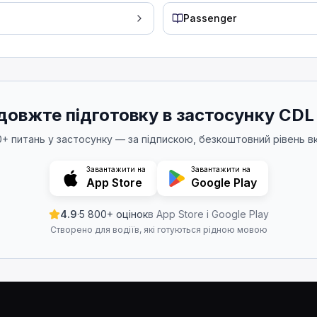
ного засобу.
Passenger
штатних (робочих) гальм. Якщо робочі гальма від
ьмо в нормальних умовах?
тоянковим гальмом.
овжте підготовку в застосунку CDL
 залишався на місці після паркування. Витягаючи к
00+ питань у застосунку — за підпискою, безкоштовний рівень в
зовом пружинні гальма спрацьовують, коли тиск пов
Завантажити на
Завантажити на
App Store
Google Play
оли тиск повітря в системі падає нижче певного рі
4.9
·
5 800+ оцінок
в App Store і Google Play
Створено для водіїв, які готуються рідною мовою
тичні гальма.
.
 ви активуєте пневматичні гальма. Так інші розум