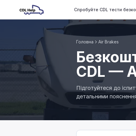
Спробуйте CDL тести безк
Головна
Air Brakes
Безкошт
CDL — A
Підготуйтеся до іспит
детальними поясненн