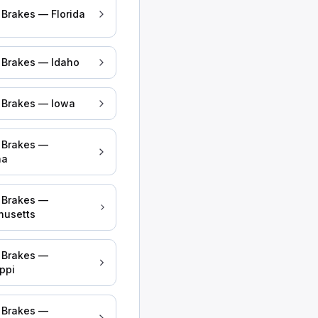
 Brakes — Florida
r Brakes — Idaho
всім перестати працювати.
r Brakes — Iowa
r Brakes —
na
r Brakes —
husetts
r Brakes —
тного засобу і є основним способом гальмування, 
ppi
r Brakes —