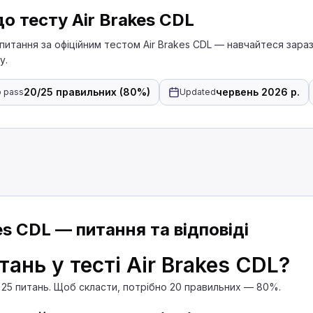
о тесту Air Brakes CDL
питання за офіційним тестом Air Brakes CDL — навчайтеся зараз
у.
20/25 правильних (80%)
червень 2026 р.
 pass
Updated
Air Brakes
тичним зливом резервуарів, як часто ви повинні з
es CDL — питання та відповіді
атичним зливом резервуарів, зливайте мастило і 
тань у тесті Air Brakes CDL?
ь 25 питань. Щоб скласти, потрібно 20 правильних — 80%.