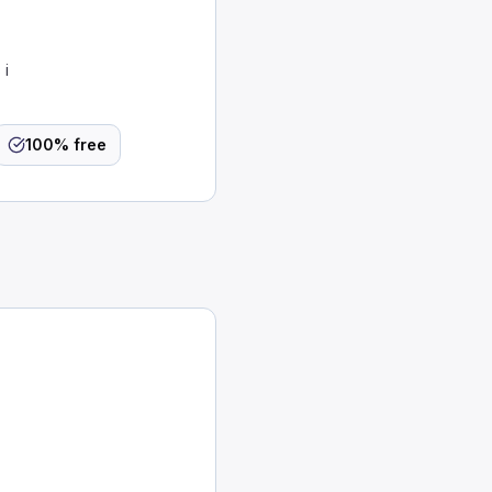
 і
100% free
ливати оливу і воду з дна резервуарів для зберіга
воду з повітряних резервуарів вантажівки наприк