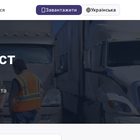
ся
Завантажити
Українська
Мова
ст
 та