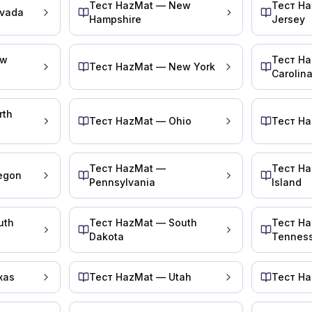
Тест HazMat — New
Тест H
evada
Hampshire
Jersey
ew
Тест Ha
іали з позначенням, перевізник несе відповідальн
Тест HazMat — New York
Carolin
льшості випадків ви можете ненадовго припаркувати
rth
Тест HazMat — Ohio
Тест H
тиною, якщо це можна зробити швидко і необхідно 
Тест HazMat —
Тест H
ріали без табличок?
egon
Pennsylvania
Island
uth
Тест HazMat — South
Тест H
Dakota
Tennes
 на ній мають бути спеціальні знаки (таблички), щ
б вона відповідала критеріям непакувальної упако
xas
Тест HazMat — Utah
Тест Ha
використовується як ємність для газу
 та максимальна ємність 450 л (119 галонів) або менш