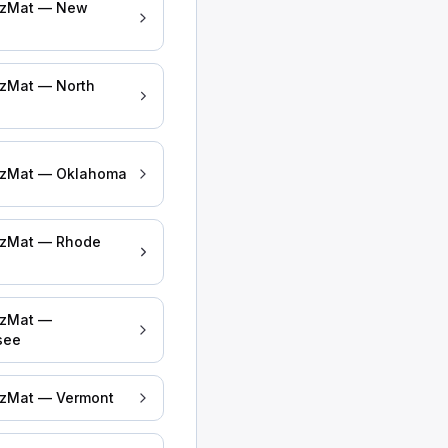
azMat — New
zMat — North
ість за вибір найбезпечнішого маршруту. Після ви
a
ся ближче ніж за 5 футів від проїжджої частини д
azMat — Oklahoma
для виконання вашої роботи. Однак, це не стосує
azMat — Rhode
azMat —
see
о інформують про наявність небезпечного вантажу.
вки?
zMat — Vermont
е, якщо використовується як ємність для твердих