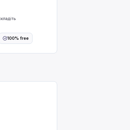
складіть
100% free
 упаковані відповідно до нормативних вимог?
 Єдиний випадок, коли можна не дотримуватися цих