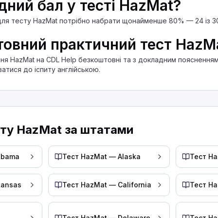
дний бал у тесті HazMat?
ля тесту HazMat потрібно набрати щонайменше 80% — 24 із 30
ати водії вантажівок під час перевезення вантажу.
е двох місцях має бути вказаний ідентифікаційний
товний практичний тест HazM
й кабіни.
тання HazMat на CDL Help безкоштовні та з докладним поясненн
.
атися до іспиту англійською.
каційний номер небезпечного матеріалу також має б
собі для того, щоб:
о засобу.
сту HazMat за штатами
abama
Тест HazMat — Alaska
Тест Ha
і, які попереджають інших про наявність небезпечн
вантажні документи?
kansas
Тест HazMat — California
Тест Ha
 вантаж для транспортування
 до норм
Тест HazMat — Delaware
Тест Ha