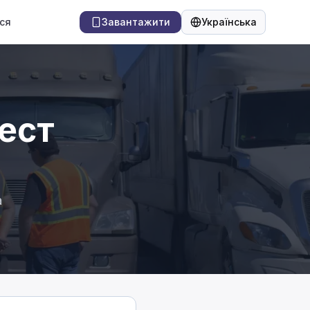
ся
Завантажити
Українська
Мова
ест
а