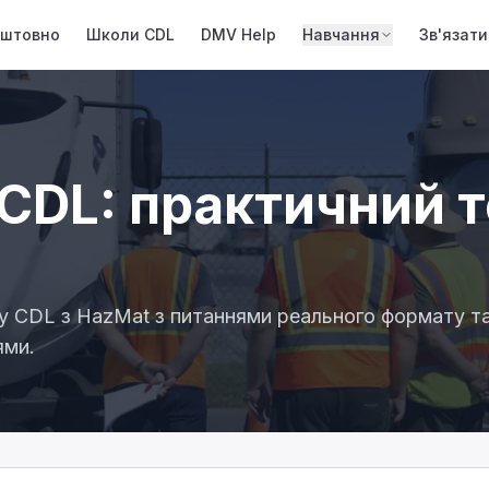
оштовно
Школи CDL
DMV Help
Навчання
Зв'язати
CDL: практичний т
ту CDL з HazMat з питаннями реального формату т
ями.