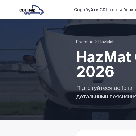
Спробуйте CDL тести безк
Головна
HazMat
HazMat 
2026
Підготуйтеся до іспи
детальними поясненн